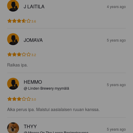
J LAITILA
4 years ago
3.6
JOMAVA
5 years ago
3.2
Raikas ipa.
HEMMO
5 years ago
@ Linden Brewery myymälä
3.0
Aika perus ipa. Maistui aasialaisen ruuan kanssa.
THYY
5 years ago
@ Moose On The Loose Panimokauppa