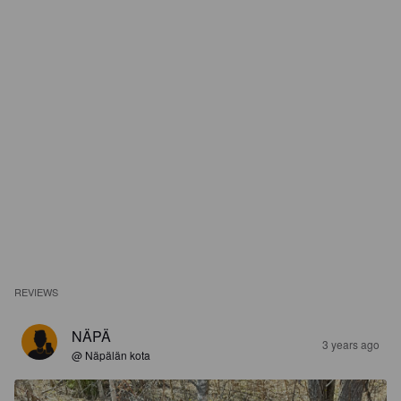
REVIEWS
NÄPÄ
3 years ago
@ Näpälän kota