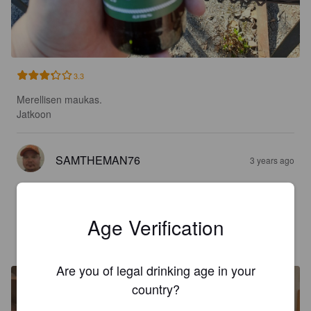
3.3
Merellisen maukas.

Jatkoon
SAMTHEMAN76
3 years ago
3.0
Age Verification
SINGHAMIES
4 years ago
Are you of legal drinking age in your
country?