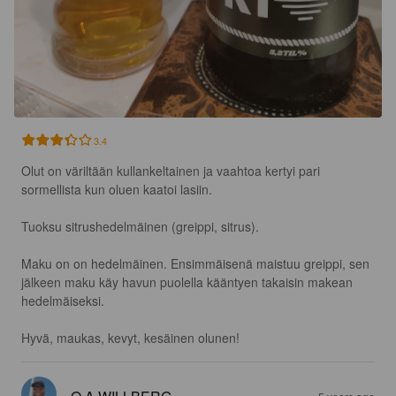
3.4
Olut on väriltään kullankeltainen ja vaahtoa kertyi pari 
sormellista kun oluen kaatoi lasiin.

Tuoksu sitrushedelmäinen (greippi, sitrus).

Maku on on hedelmäinen. Ensimmäisenä maistuu greippi, sen 
jälkeen maku käy havun puolella kääntyen takaisin makean 
hedelmäiseksi.

Hyvä, maukas, kevyt, kesäinen olunen!