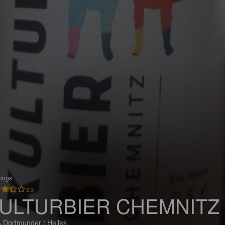
tings
3.3
ULTURBIER CHEMNITZ
 Dortmunder / Helles