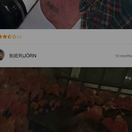
3.5
B(IER)JÖRN
10 months