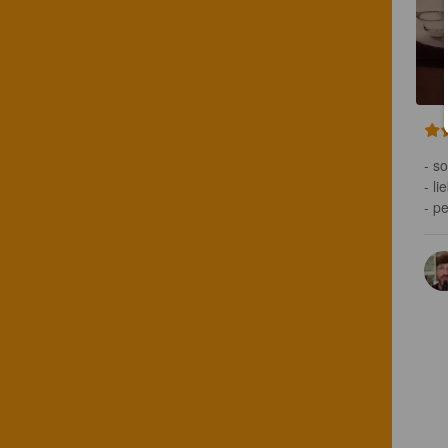
- s
- li
- p