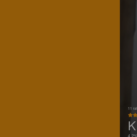
11 ra
K
4.2%