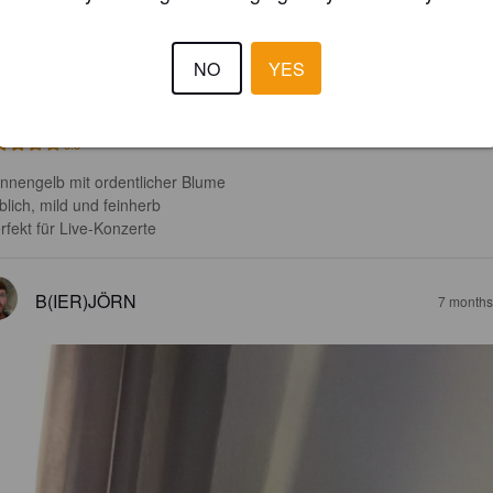
NO
YES
3.6
onnengelb mit ordentlicher Blume

eblich, mild und feinherb 

erfekt für Live-Konzerte
B(IER)JÖRN
7 months