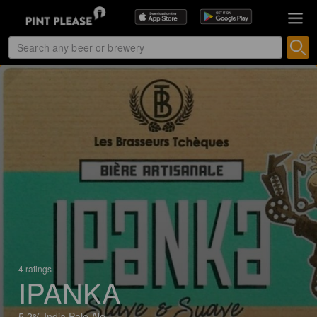
4 ratings
IPANKA
5.2% India Pale Ale