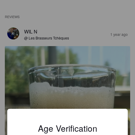
REVIEWS
WIL N
1 year ago
@ Les Brasseurs Tchèques
Age Verification