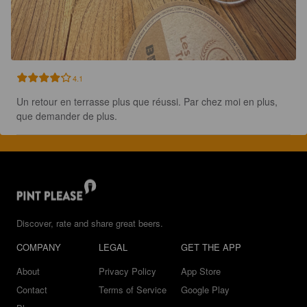
4.1
Un retour en terrasse plus que réussi. Par chez moi en plus, 
que demander de plus.
Discover, rate and share great beers.
COMPANY
LEGAL
GET THE APP
About
Privacy Policy
App Store
Contact
Terms of Service
Google Play