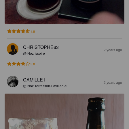
4.5
CHRISTOPHE63
2 years ago
@ Noz Issoire
3.8
CAMILLE I
2 years ago
@ Noz Terrasson-Lavilledieu