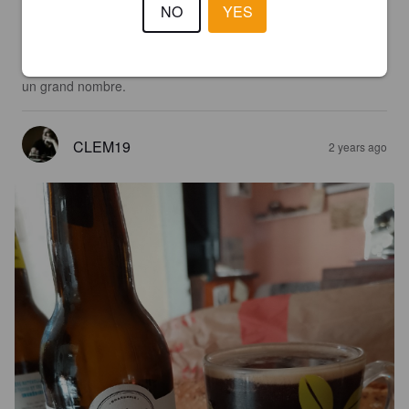
Assez basique. Au nez, rien de surprenant, notes fumées 
NO
YES
tirant café (de stout quoi). Amertume convenable et arômes 
francs. Manque d'onctuosité et un peu trop effervescente. Le 
côté "sweet" est respecté. Pas ma came mais peut satisfaire 
un grand nombre.
CLEM19
2 years ago