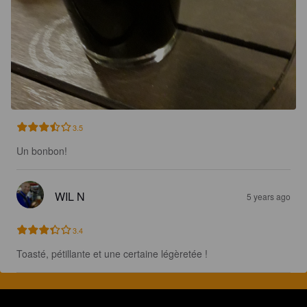
3.5
Un bonbon!
WIL N
5 years ago
3.4
Toasté, pétillante et une certaine légèretée !