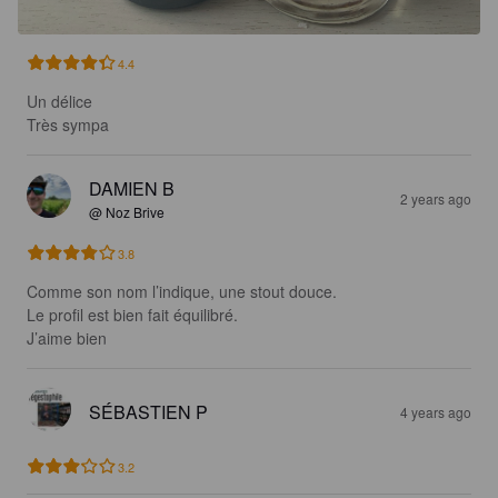
4.4
Un délice 

Très sympa
DAMIEN B
2 years ago
@ Noz Brive
3.8
Comme son nom l’indique, une stout douce.

Le profil est bien fait équilibré.

J’aime bien
SÉBASTIEN P
4 years ago
3.2