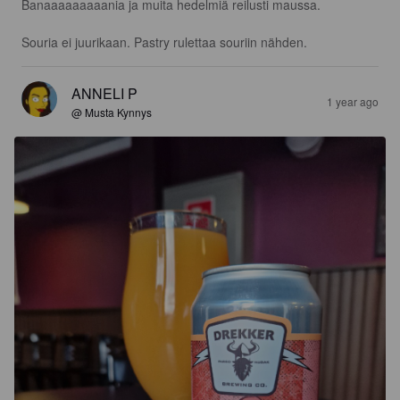
Banaaaaaaaaania ja muita hedelmiä reilusti maussa. 

Souria ei juurikaan. Pastry rulettaa souriin nähden.
ANNELI P
1 year ago
@ Musta Kynnys