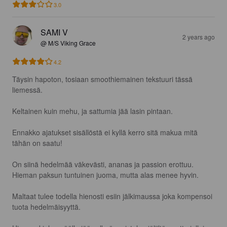
3.0
SAMI V
2 years ago
@ M/S Viking Grace
4.2
Täysin hapoton, tosiaan smoothiemainen tekstuuri tässä 
liemessä.

Keltainen kuin mehu, ja sattumia jää lasin pintaan.

Ennakko ajatukset sisällöstä ei kyllä kerro sitä makua mitä 
tähän on saatu!

On siinä hedelmää väkevästi, ananas ja passion erottuu.

Hieman paksun tuntuinen juoma, mutta alas menee hyvin.

Maltaat tulee todella hienosti esiin jälkimaussa joka kompensoi 
tuota hedelmäisyyttä.
