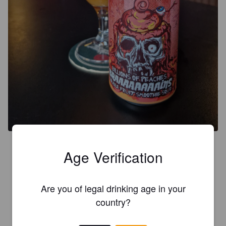
4.1
Age Verification
Mitä - tölkissä on mun kuva! Wau! 

Nooh, juoma on makeaa nektariinia - löytyypi siis hetelmii. 
Are you of legal drinking age in your
Mahtavaa 🍻 Kruunalla kotiin - - - -  kruunalla Esson baariin. 
country?
Vai?