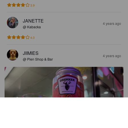
3.9
JANETTE
4 years ago
@ Kabacka
4.0
JIIMIES
4 years ago
@ Pien Shop & Bar