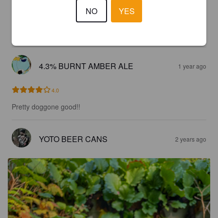
HIPPI
NO
YES
1 year ago
@ Musta Kynnys
4.5
4.3% BURNT AMBER ALE
1 year ago
4.0
Pretty doggone good!!
YOTO BEER CANS
2 years ago