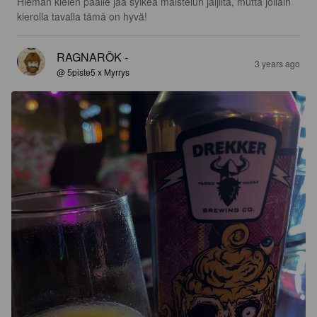
Hieman kielen päälle jää sylkeä maistelun jäljiltä, mutta jollain 
kierolla tavalla tämä on hyvä!
RAGNARÖK -
3 years ago
@ 5piste5 x Myrrys