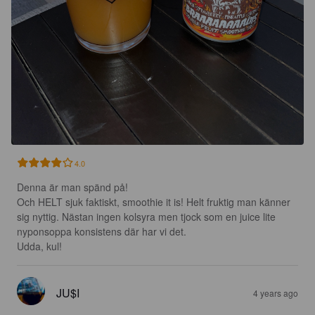
4.0
Denna är man spänd på!

Och HELT sjuk faktiskt, smoothie it is! Helt fruktig man känner 
sig nyttig. Nästan ingen kolsyra men tjock som en juice lite 
nyponsoppa konsistens där har vi det.

Udda, kul!
JU$I
4 years ago