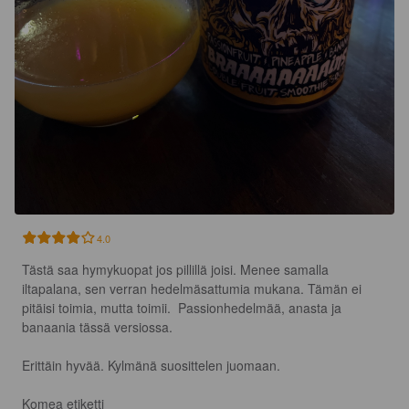
4.0
Tästä saa hymykuopat jos pillillä joisi. Menee samalla 
iltapalana, sen verran hedelmäsattumia mukana. Tämän ei 
pitäisi toimia, mutta toimii.  Passionhedelmää, anasta ja 
banaania tässä versiossa. 

Erittäin hyvää. Kylmänä suosittelen juomaan. 

Komea etiketti