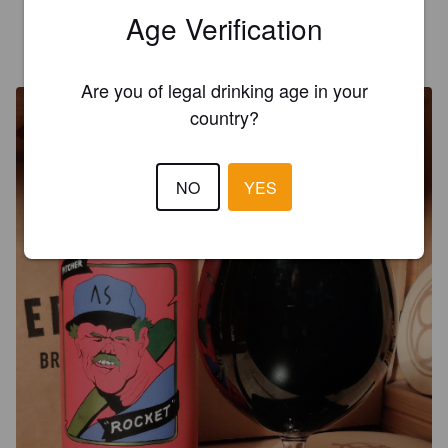
Age Verification
ORSON
4 years ago
@ Drikbeer
Are you of legal drinking age in your
country?
NO
YES