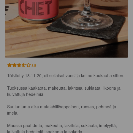
3.5
Tölkitetty 18.11.20, eli sellaiset vuosi ja kolme kuukautta sitten. 

Tuoksussa kaakaota, makeutta, lakritsia, suklaata, likööriä ja 
kuivattuja hedelmiä. 

Suutuntuma aika matalahiilihappoinen, runsas, pehmeä ja 
imelä. 

Maussa paahdetta, makeutta, lakritsia, suklaata, imelyyttä, 
kuivattuja hedelmiä, kaakaota ja sokeria. 
