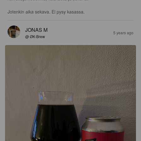
Jotenkin aika sekava. Ei pysy kasassa.
JONAS M
5 years ago
@ ØK-Brew