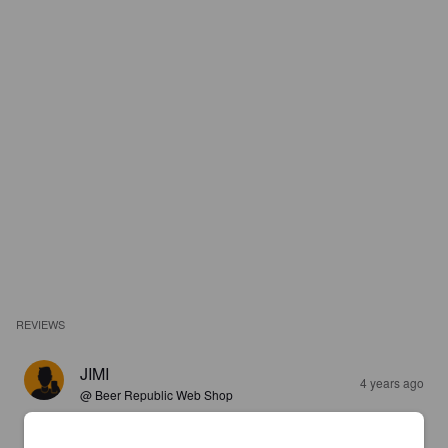
REVIEWS
JIMI
4 years ago
@ Beer Republic Web Shop
4.2