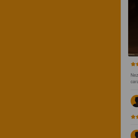
Nez
car