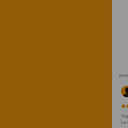
REVI
Tro
La 