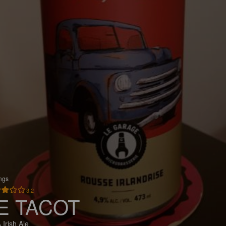
ings
3.2
E TACOT
 Irish Ale