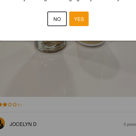
NO
YES
3.1
JOCELYN D
5 year