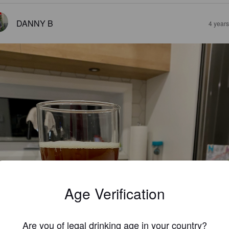
DANNY B
4 year
Age Verification
Are you of legal drinking age in your country?