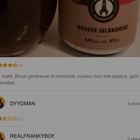
4.5
 malté, Broue généreuse et constante, couleur roux très opaque, goût 
amélisé...
DYYDMAN
5 year
2.5
REALFRANKYBOY
5 year