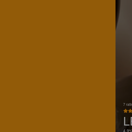
7 rat
L
4.9%