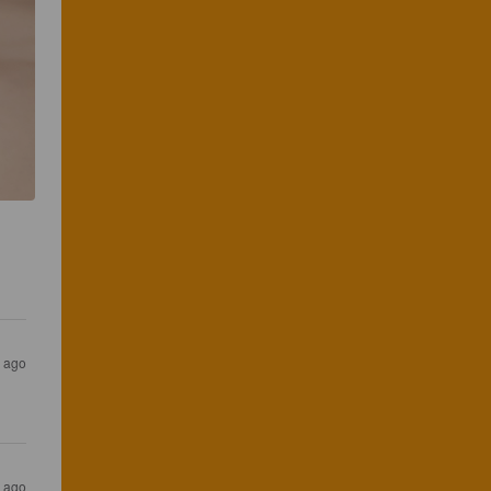
s ago
s ago