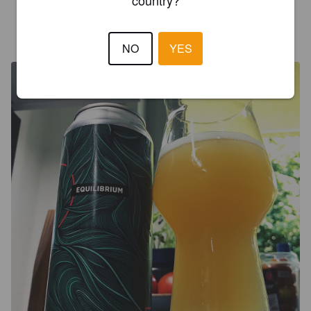
·
5 years ago
NO
YES