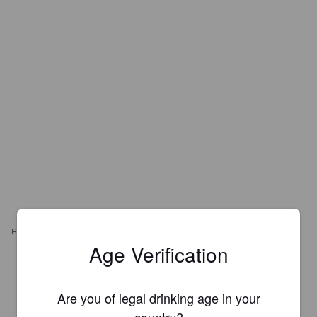
REVIEWS
Age Verification
HOBBYBIERTASTER
2 years ago
Are you of legal drinking age in your
4.9
country?