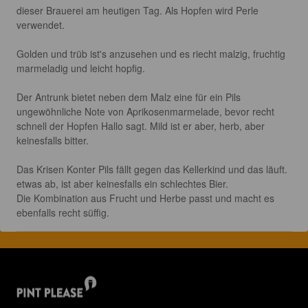
dieser Brauerei am heutigen Tag. Als Hopfen wird Perle 
verwendet.

Golden und trüb ist's anzusehen und es riecht malzig, fruchtig 
marmeladig und leicht hopfig.

Der Antrunk bietet neben dem Malz eine für ein Pils 
ungewöhnliche Note von Aprikosenmarmelade, bevor recht 
schnell der Hopfen Hallo sagt. Mild ist er aber, herb, aber 
keinesfalls bitter.

Das Krisen Konter Pils fällt gegen das Kellerkind und das läuft. 
etwas ab, ist aber keinesfalls ein schlechtes Bier. 

Die Kombination aus Frucht und Herbe passt und macht es 
ebenfalls recht süffig.