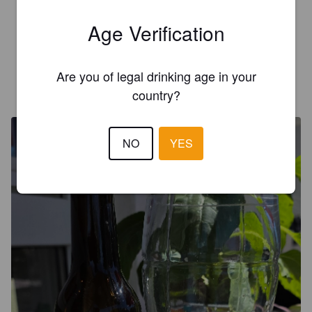
2.4
Age Verification
Würzig und Charaktervoll. Starker Hopfenanteil. Für nen Pils 
ganz lecker.
Are you of legal drinking age in your
THEBRAVEBEERMAN
3 months ago
country?
NO
YES