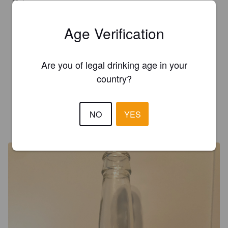
Meh.
Age Verification
MALLASTULKKU
4 years ago
2.5
Are you of legal drinking age in your
country?
Mehumainen, häivähdys kirsikkaa, vodka ei maistu yhtään, 
melko makea, jälkimaussa metallia
NO
YES
MIIKA
5 years ago