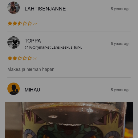
LAHTISENJANNE
5 years ago
2.5
TOPPA
5 years ago
@ K-Citymarket Länsikeskus Turku
2.0
Makea ja hieman hapan
MIHAU
5 years ago