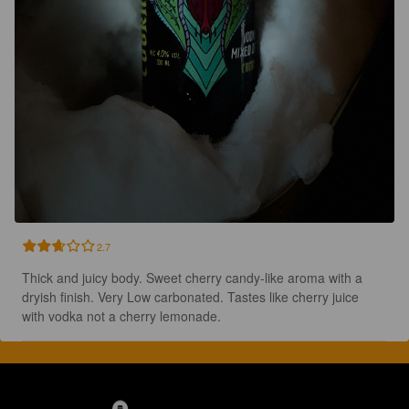
2.7
Thick and juicy body. Sweet cherry candy-like aroma with a 
dryish finish. Very Low carbonated. Tastes like cherry juice 
with vodka not a cherry lemonade.