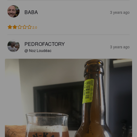
BABA
3 years ago
2.0
PEDROFACTORY
3 years ago
@ Noz Loudéac