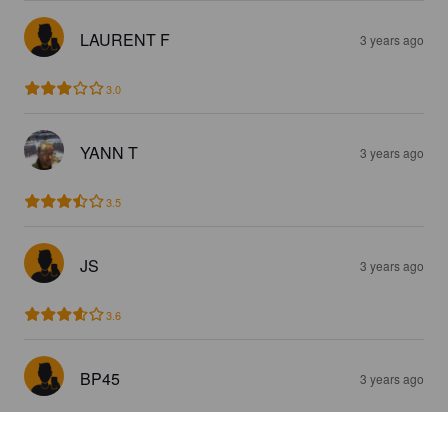
LAURENT F
3 years ago
3.0
YANN T
3 years ago
3.5
JS
3 years ago
3.6
BP45
3 years ago
2.5