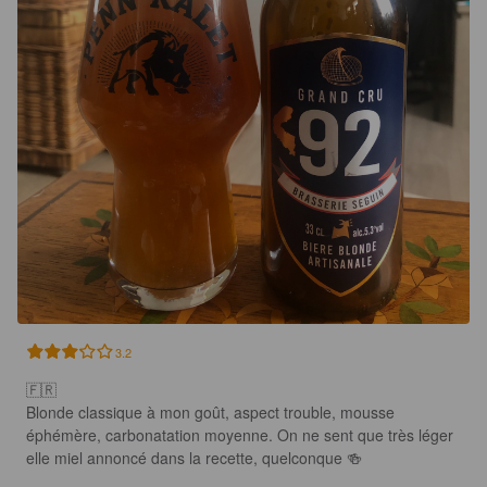
3.2
🇫🇷

Blonde classique à mon goût, aspect trouble, mousse 
éphémère, carbonatation moyenne. On ne sent que très léger 
elle miel annoncé dans la recette, quelconque 🍻