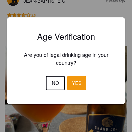
JEAN-BAPTISTE C
2 years ago
3.5
Age Verification
MAXIME
2 years ago
Are you of legal drinking age in your
country?
NO
YES