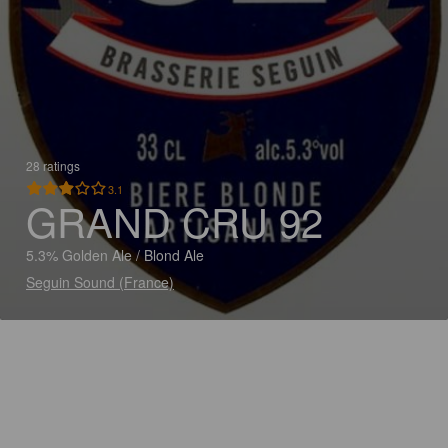
28 ratings
3.1
GRAND CRU 92
5.3% Golden Ale / Blond Ale
Seguin Sound (France)