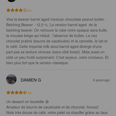
4.0
Viva la beaver barrel aged mexican chocolate peanut butter - 
Belching Beaver - 12,5 %. La version barrel aged  de la 
belching beaver. On retrouve la robe noire opaque sans bulle, 
la mousse beige qui réduit,  l'absence de bulles. Le nez 
chocolat praliné (beurre de cacahuète) et la cannelle, le lait et 
le café. Cette imperial milk stout barrel aged diverge d'une 
part pas sa texture vineuse (sans côté boisé). Mais aussi un 
côté un peu fruité surprenant. C'est soyeux, voire onctueux. Et 
bien plus fort que la version classique.
DAMIEN G
6 years ago
4.5
Un dessert en bouteille 🤩 

Amateur de beurre de cacahuète et de chocolat, foncez!

Note très douce de café, votre palet va chauffer grâce au taux 