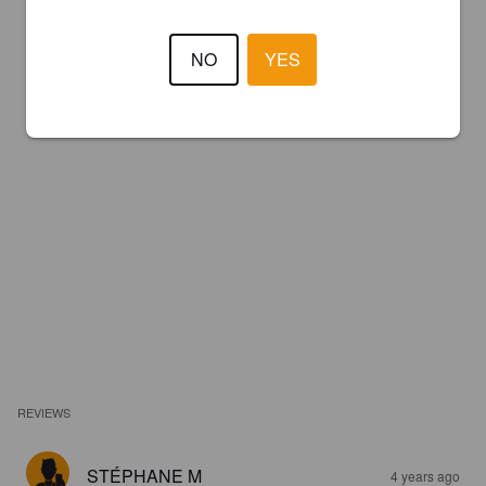
NO
YES
REVIEWS
STÉPHANE M
4 years ago