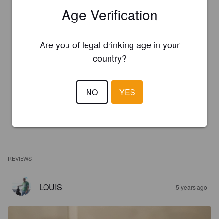
Age Verification
Are you of legal drinking age in your
country?
NO
YES
REVIEWS
LOUIS
5 years ago