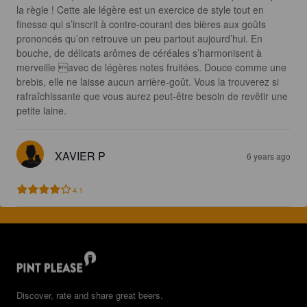
la règle ! Cette ale légère est un exercice de style tout en 
finesse qui s’inscrit à contre-courant des bières aux goûts 
prononcés qu’on retrouve un peu partout aujourd’hui. En 
bouche, de délicats arômes de céréales s’harmonisent à 
merveille avec de légères notes fruitées. Douce comme une 
brebis, elle ne laisse aucun arrière-goût. Vous la trouverez si 
rafraîchissante que vous aurez peut-être besoin de revêtir une 
petite laine.
XAVIER P
6 years ago
4.1
Discover, rate and share great beers.