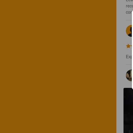
rec
com
Exp