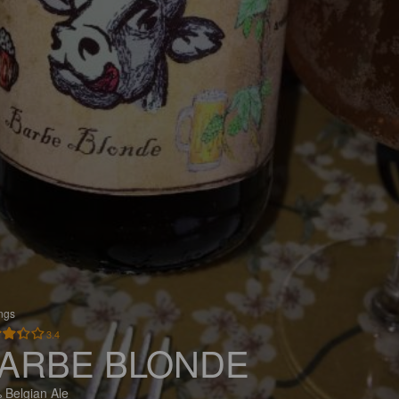
ings
3.4
ARBE BLONDE
 Belgian Ale