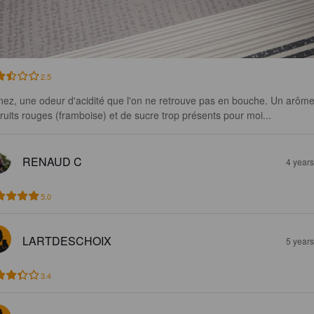
2.5
nez, une odeur d'acidité que l'on ne retrouve pas en bouche. Un arôme
fruits rouges (framboise) et de sucre trop présents pour moi...
RENAUD C
4 year
5.0
LARTDESCHOIX
5 year
3.4