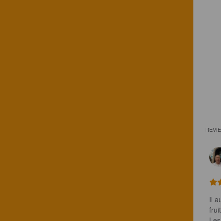
REVI
Il a
frui
Les