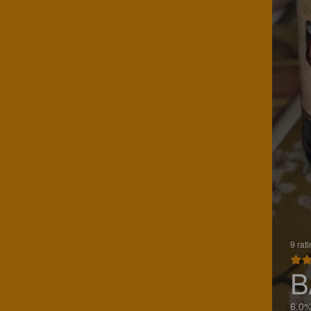
9 rat
B
6.0%