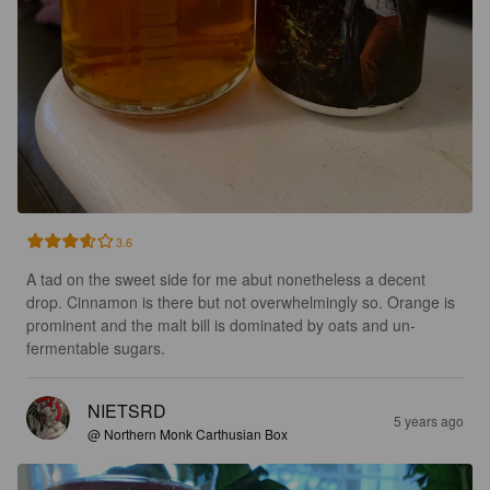
3.6
A tad on the sweet side for me abut nonetheless a decent 
drop. Cinnamon is there but not overwhelmingly so. Orange is 
prominent and the malt bill is dominated by oats and un-
fermentable sugars.
NIETSRD
5 years ago
@ Northern Monk Carthusian Box