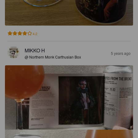
4.2
MIKKO H
5 years ago
@ Northern Monk Carthusian Box