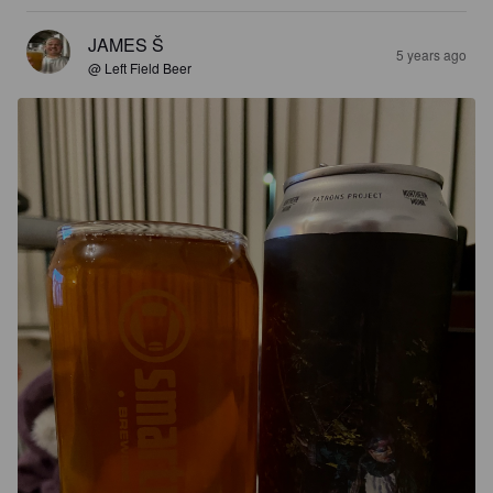
JAMES Š
5 years ago
@ Left Field Beer