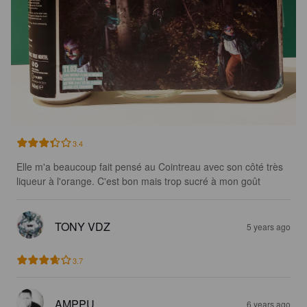
3.4
Elle m'a beaucoup fait pensé au Cointreau avec son côté très 
liqueur à l'orange. C'est bon mais trop sucré à mon goût
TONY VDZ
5 years ago
3.7
AMPPU
6 years ago