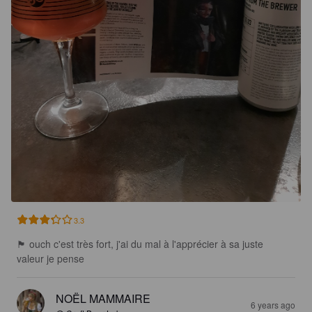
3.3
🏴󠁧󠁢󠁥󠁮󠁧󠁿 ouch c'est très fort, j'ai du mal à l'apprécier à sa juste 
valeur je pense
NOËL MAMMAIRE
6 years ago