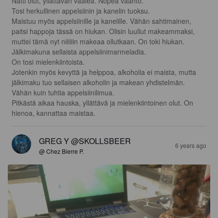
Nätti olut, yllättävän vaalea. Nopea vaahto.

Tosi herkullinen appelsiinin ja kanelin tuoksu.

Maistuu myös appelsiinille ja kanelille. Vähän sahtimainen, 
paitsi happoja tässä on hiukan. Olisin luullut makeammaksi, 
muttei tämä nyt niiiiiin makeaa ollutkaan. On toki hiukan. 
Jälkimakuna sellaista appelsiinimarmeladia. 

On tosi mielenkiintoista.

Jotenkin myös kevyttä ja helppoa, alkoholia ei maista, mutta 
jälkimaku tuo sellaisen alkoholin ja makean yhdistelmän.

Vähän kuin tuhtia appelsiinilimua. 

Pitkästä aikaa hauska, yllättävä ja mielenkiintoinen olut. On 
hienoa, kannattaa maistaa.
GREG Y @SKOLLSBEER
6 years ago
@ Chez Bierre P.