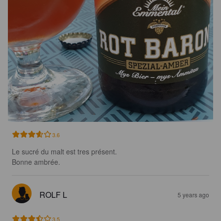
3.6
Le sucré du malt est tres présent.

Bonne ambrée.
ROLF L
5 years ago
3.5