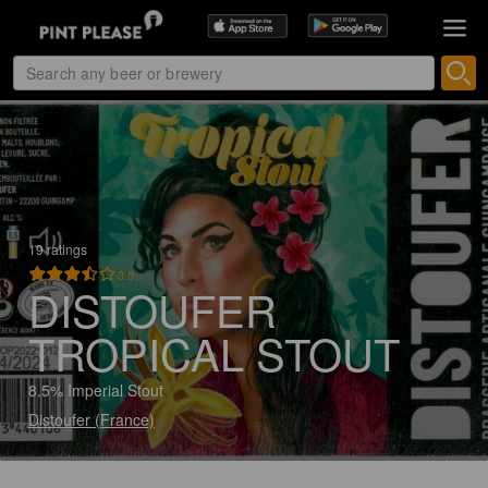
19 ratings
3.5
DISTOUFER
TROPICAL STOUT
8.5% Imperial Stout
Distoufer (France)