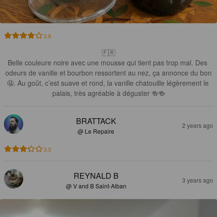
3.9
🇫🇷

Belle couleure noire avec une mousse qui tient pas trop mal. Des 
odeurs de vanille et bourbon ressortent au nez, ça annonce du bon
🤤. Au goût, c’est suave et rond, la vanille chatouille légèrement le 
palais, très agréable à déguster 🍻🍻
BRATTACK
2 years ago
@ Le Repaire
3.3
REYNALD B
3 years ago
@ V and B Saint-Alban