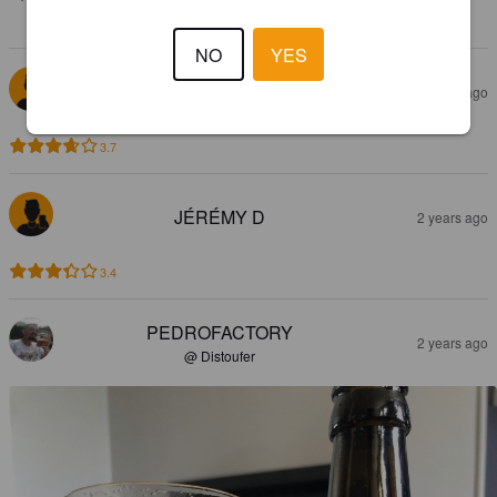
fait vite sentir et ajoute une douceur très agréable.
NO
YES
LOÏC S
2 years ago
3.7
JÉRÉMY D
2 years ago
3.4
PEDROFACTORY
2 years ago
@ Distoufer