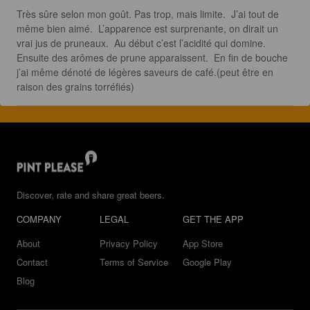
Très sûre selon mon goût. Pas trop, mais limite.  J’ai tout de 
même bien aimé.  L’apparence est surprenante, on dirait un 
vrai jus de pruneaux.  Au début c’est l’acidité qui domine.  
Ensuite des arômes de prune apparaissent.  En fin de bouche 
j’ai même dénoté de légères saveurs de café.(peut être en 
raison des grains torréfiés)
Discover, rate and share great beers.
COMPANY
LEGAL
GET THE APP
About
Privacy Policy
App Store
Contact
Terms of Service
Google Play
Blog