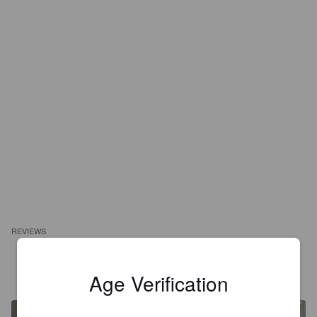
REVIEWS
PARVINE
6 years ago
Age Verification
@ Biérocratie