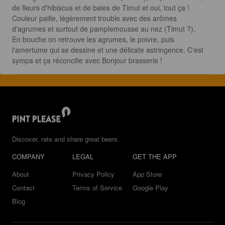
de fleurs d'hibiscus et de baies de Timut et oui, tout ça ! 

Couleur paille, légèrement trouble avec des arômes 
d'agrumes et surtout de pamplemousse au nez (Timut ?).

En bouche on retrouve les agrumes, le poivre, puis 
l'amertume qui se dessine et une délicate astringence. C'est 
sympa et ça réconcilie avec Bonjour brasserie !
Discover, rate and share great beers.
COMPANY
LEGAL
GET THE APP
About
Privacy Policy
App Store
Contact
Terms of Service
Google Play
Blog