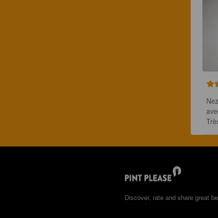
Nez
ave
Trè
Discover, rate and share great be