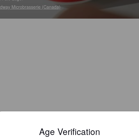
dway Microbrasserie (Canada)
Age Verification