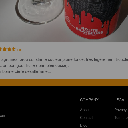
4.5
 agrumes, brou constante couleur jaune foncé, très légèrement trouble
c un bon goût fruité ( pamplemousse).

s bonne bière désaltérante...
COMPANY
LEGAL
About
Privacy 
ers.
Contact
Terms o
Blog