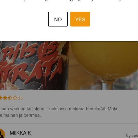
NO
YES
3.5
ean vaalean keltainen. Tuoksussa makeaa hedelmää. Maku 
elmäinen ja pehmeä.
MIIKKA K
6 year