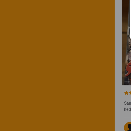
Sam
hed