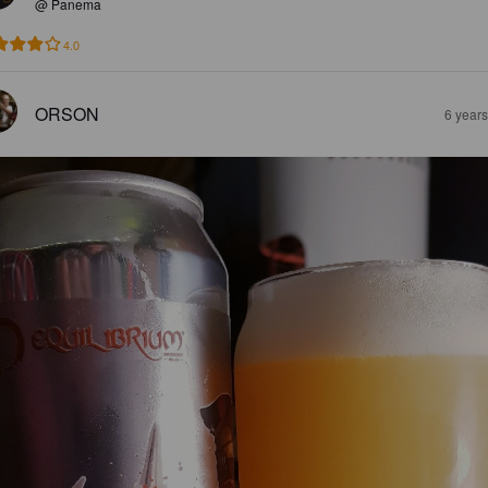
@ Panema
4.0
ORSON
6 year