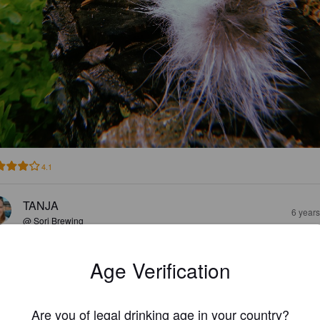
4.1
TANJA
6 year
@ Sori Brewing
Age Verification
Are you of legal drinking age in your country?