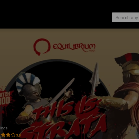
tings
3.8