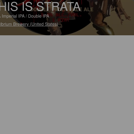
HIS IS STRATA
 Imperial IPA / Double IPA
librium Brewery (United States)