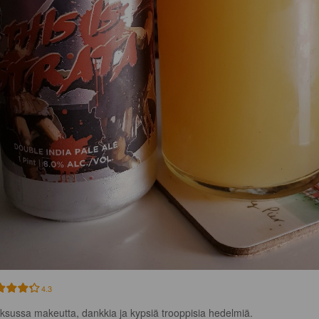
4.3
ksussa makeutta, dankkia ja kypsiä trooppisia hedelmiä. 
