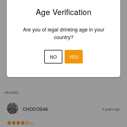
Age Verification
Are you of legal drinking age in your
country?
NO
YES
REVIEWS
CHOCOS46
4 years ago
4.0