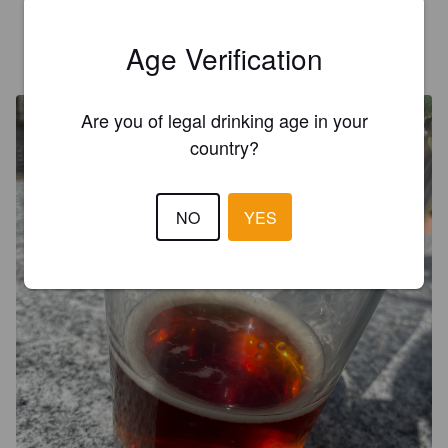
ROBBI_386
Age Verification
1 year ago
@ Schlossplatzbrauerei Köpenick
Are you of legal drinking age in your
country?
NO
YES