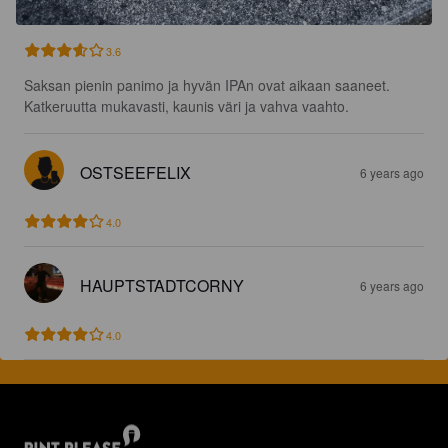
3.6
Saksan pienin panimo ja hyvän IPAn ovat aikaan saaneet. 
Katkeruutta mukavasti, kaunis väri ja vahva vaahto.
OSTSEEFELIX
6 years ago
4.0
HAUPTSTADTCORNY
6 years ago
4.0