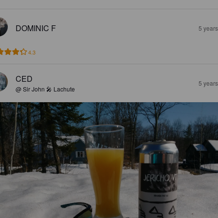
DOMINIC F
5 year
4.3
CED
5 year
@ Sir John 🎤 Lachute