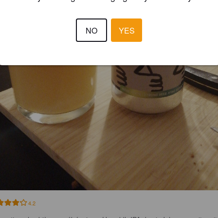
NO
YES
4.2