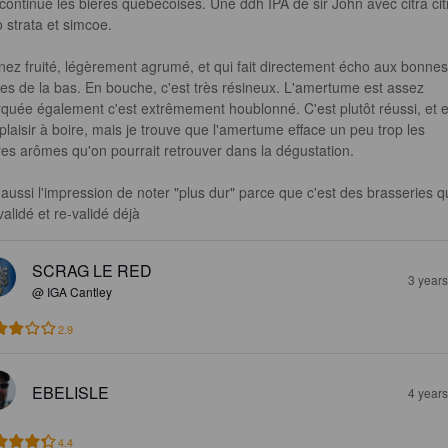
continue les bières québécoises. Une ddh IPA de sir John avec citra cit
 strata et simcoe.

nez fruité, légèrement agrumé, et qui fait directement écho aux bonnes
res de la bas. En bouche, c'est très résineux. L'amertume est assez 
quée également c'est extrêmement houblonné. C'est plutôt réussi, et el
t plaisir à boire, mais je trouve que l'amertume efface un peu trop les 
res arômes qu'on pourrait retrouver dans la dégustation.

i aussi l'impression de noter "plus dur" parce que c'est des brasseries q
 validé et re-validé déjà
SCRAG LE RED
3 year
@ IGA Cantley
2.9
EBELISLE
4 year
4.4