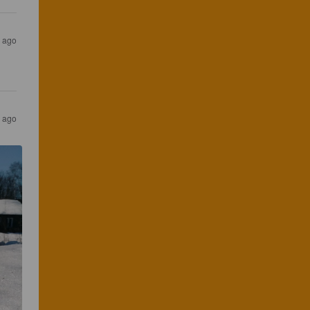
s ago
s ago