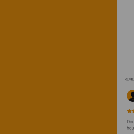
REVI
Deu
hou