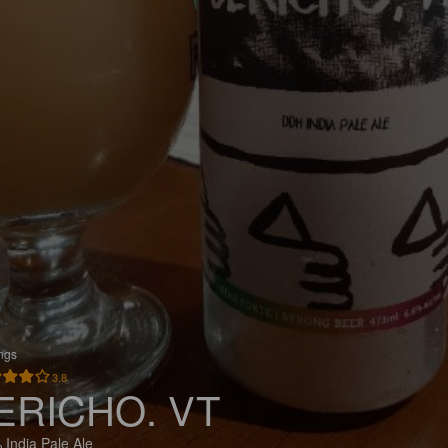
ings
3.8
ERICHO. VT
 India Pale Ale