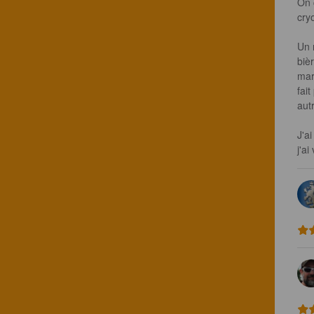
On 
cryo
Un 
biè
mar
fai
aut
J'a
j'ai