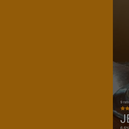
9 rat
J
6.6%