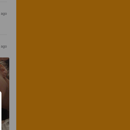
s ago
s ago