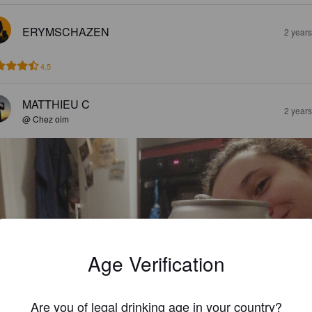
ERYMSCHAZEN
2 year
4.5
MATTHIEU C
2 year
@ Chez oim
Age Verification
Are you of legal drinking age in your country?