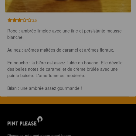
3.0
Robe : ambrée limpide avec une fine et persistante mousse 
blanche.

Au nez : arômes maltées de caramel et arômes floraux.

En bouche : la bière est assez fluide en bouche. Elle dévoile 
des belles notes de caramel et de crème brûlée avec une 
pointe boisée. L'amertume est modérée. 

Bilan : une ambrée assez gourmande !
Discover, rate and share great beers.