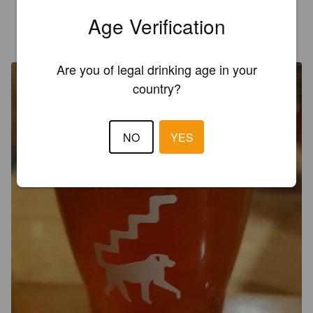
Age Verification
METALLUCAS
6 years ago
@ Un singe en hiver
Are you of legal drinking age in your
country?
NO
YES