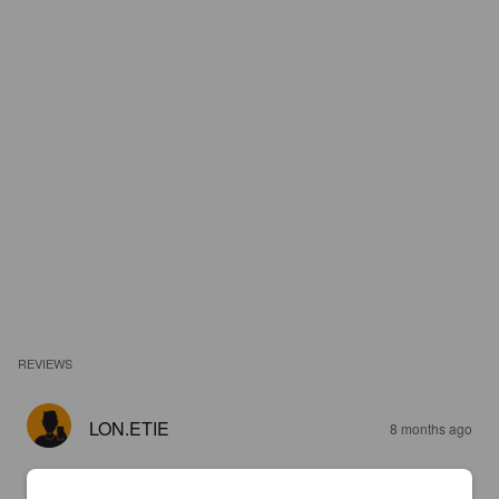
REVIEWS
LON.ETIE
8 months ago
3.8