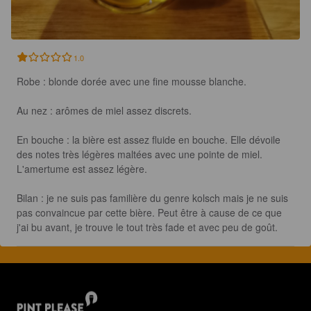
1.0
Robe : blonde dorée avec une fine mousse blanche.

Au nez : arômes de miel assez discrets.

En bouche : la bière est assez fluide en bouche. Elle dévoile 
des notes très légères maltées avec une pointe de miel. 
L'amertume est assez légère.

Bilan : je ne suis pas familière du genre kolsch mais je ne suis 
pas convaincue par cette bière. Peut être à cause de ce que 
j'ai bu avant, je trouve le tout très fade et avec peu de goût.