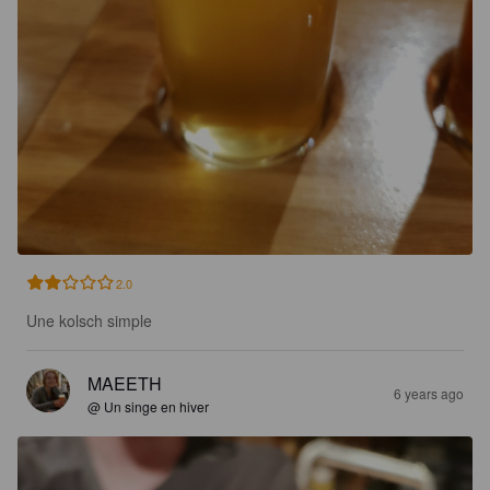
2.0
Une kolsch simple
MAEETH
6 years ago
@ Un singe en hiver