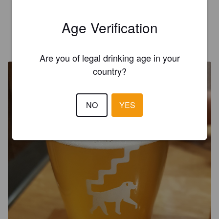
Très bonne bière blonde 🍻 🍺 à after work
Age Verification
METALLUCAS
6 years ago
@ Un singe en hiver
Are you of legal drinking age in your
country?
NO
YES