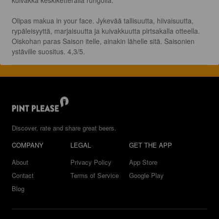
Olipas makua in your face. Jykevää tallisuutta, hiivaisuutta, 
rypäleisyyttä, marjaisuutta ja kuivakkuutta pirtsakalla otteella. 
Oiskohan paras Saison itelle, ainakin lähelle sitä. Saisonien 
ystäville suositus. 4,3/5.
Discover, rate and share great beers.
COMPANY
LEGAL
GET THE APP
About
Privacy Policy
App Store
Contact
Terms of Service
Google Play
Blog