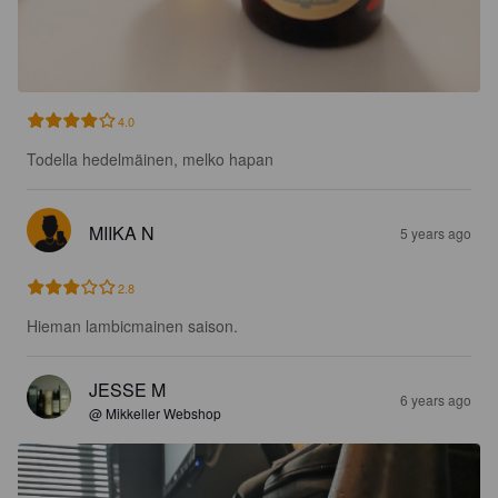
4.0
Todella hedelmäinen, melko hapan
MIIKA N
5 years ago
2.8
Hieman lambicmainen saison.
JESSE M
6 years ago
@ Mikkeller Webshop