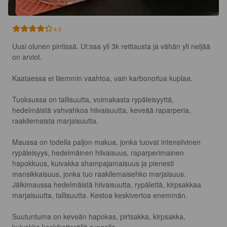
4.3
Uusi olunen pintissä. Ut:ssa yli 3k reittausta ja vähän yli neljää 
on arviot.

Kaataessa ei liiemmin vaahtoa, vain karbonoitua kuplaa.

Tuoksussa on tallisuutta, voimakasta rypäleisyyttä, 
hedelmäistä vahvahkoa hiivaisuutta, keveää raparperia, 
raakilemaista marjaisuutta.

Maussa on todella paljon makua, jonka tuovat intensiivinen 
rypäleisyys, hedelmäinen hiivaisuus, raparperimainen 
hapokkuus, kuivakka shampajamaisuus ja pienesti 
mansikkaisuus, jonka tuo raakilemaisehko marjaisuus. 
Jälkimaussa hedelmäistä hiivaisuutta, rypälettä, kirpsakkaa 
marjaisuutta, tallisuutta. Kestoa keskivertoa enemmän.

Suutuntuma on keveän hapokas, pirtsakka, kirpsakka, 
kuivakka keskiketterällä rungolla.
