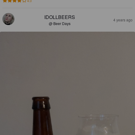
4.0
IDOLLBEERS
4 years ago
@ Beer Days