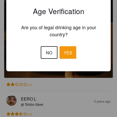
Age Verification
Are you of legal drinking age in your
country?
NO
YES
2.0
EERO L
5 years ago
@ Töölön Sävel
3.5