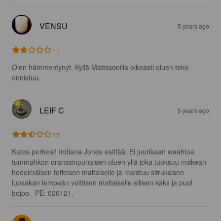
VENSU
5 years ago
1.7
Olen hämmentynyt. Kyllä Mattssonilla oikeasti oluen teko 
onnistuu.
LEIF C
5 years ago
2.5
Katos perkele! Indiana Jones esittää: Ei juurikaan waahtoa 
tummahkon oranssinpunaisen oluen yllä joka tuoksuu makean 
hedelmäisen toffeisen maltaiselle ja maistuu sitruksisen 
lupsakan lempeän volttisen maltaiselle silleen kaks ja puol 
bojoo.  PE: 020121.