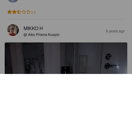
2.5
MIKKO H
6 years ago
@ Alko Prisma Kuopio