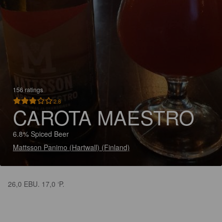
156 ratings
2.8
CAROTA MAESTRO
6.8% Spiced Beer
Mattsson Panimo (Hartwall) (Finland)
26,0 EBU. 17,0 ‘P.