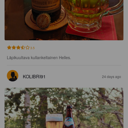
3.5
Läpikuultava kullankeltainen Helles.
KOLIBRI91
24 days ago