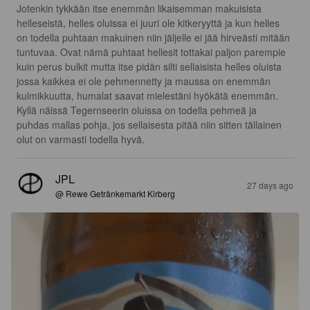
Jotenkin tykkään itse enemmän likaisemman makuisista 
helleseistä, helles oluissa ei juuri ole kitkeryyttä ja kun helles 
on todella puhtaan makuinen niin jäljelle ei jää hirveästi mitään 
tuntuvaa. Ovat nämä puhtaat hellesit tottakai paljon parempie 
kuin perus bulkit mutta itse pidän silti sellaisista helles oluista 
jossa kaikkea ei ole pehmennetty ja maussa on enemmän 
kulmikkuutta, humalat saavat mielestäni hyökätä enemmän. 
Kyllä näissä Tegernseerin oluissa on todella pehmeä ja 
puhdas mallas pohja, jos sellaisesta pitää niin sitten tällainen 
olut on varmasti todella hyvä.
JPL
27 days ago
@ Rewe Getränkemarkt Kirberg