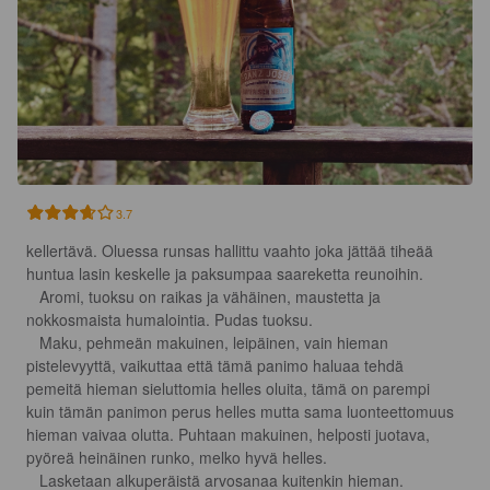
3.7
kellertävä. Oluessa runsas hallittu vaahto joka jättää tiheää 
huntua lasin keskelle ja paksumpaa saareketta reunoihin.

   Aromi, tuoksu on raikas ja vähäinen, maustetta ja 
nokkosmaista humalointia. Pudas tuoksu.

   Maku, pehmeän makuinen, leipäinen, vain hieman 
pistelevyyttä, vaikuttaa että tämä panimo haluaa tehdä 
pemeitä hieman sieluttomia helles oluita, tämä on parempi 
kuin tämän panimon perus helles mutta sama luonteettomuus 
hieman vaivaa olutta. Puhtaan makuinen, helposti juotava, 
pyöreä heinäinen runko, melko hyvä helles. 

   Lasketaan alkuperäistä arvosanaa kuitenkin hieman. 