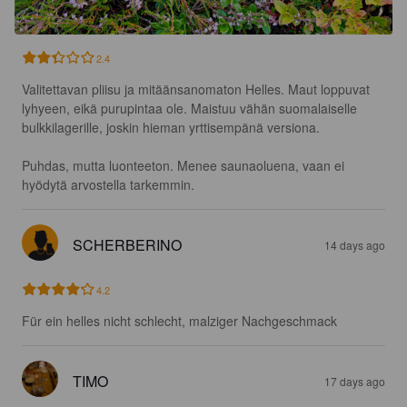
2.4
Valitettavan pliisu ja mitäänsanomaton Helles. Maut loppuvat 
lyhyeen, eikä purupintaa ole. Maistuu vähän suomalaiselle 
bulkkilagerille, joskin hieman yrttisempänä versiona.

Puhdas, mutta luonteeton. Menee saunaoluena, vaan ei 
hyödytä arvostella tarkemmin.
SCHERBERINO
14 days ago
4.2
Für ein helles nicht schlecht, malziger Nachgeschmack
TIMO
17 days ago