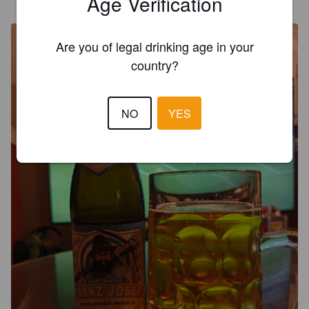
Age Verification
@ K-Citymarket Jumbo
Are you of legal drinking age in your
country?
NO
YES