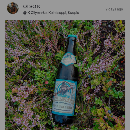
OTSO K
9 days ago
@ K-Citymarket Kolmisoppi, Kuopio