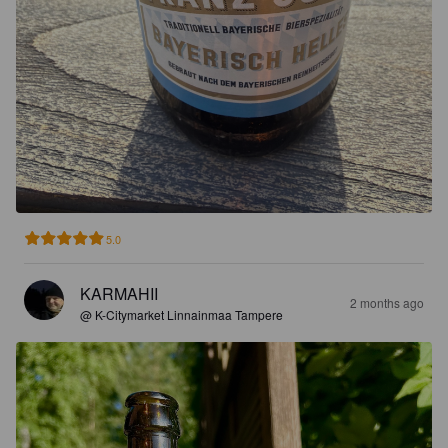
5.0
KARMAHII
2 months ago
@ K-Citymarket Linnainmaa Tampere