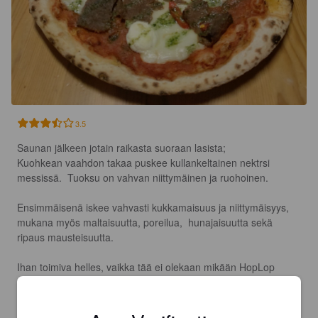
3.5
Saunan jälkeen jotain raikasta suoraan lasista;

Kuohkean vaahdon takaa puskee kullankeltainen nektrsi 
messissä.  Tuoksu on vahvan niittymäinen ja ruohoinen.

Ensimmäisenä iskee vahvasti kukkamaisuus ja niittymäisyys, 
mukana myös maltaisuutta, poreilua,  hunajaisuutta sekä 
ripaus mausteisuutta.

Ihan toimiva helles, vaikka tää ei olekaan mikään HopLop
OLLI322
19 days ago