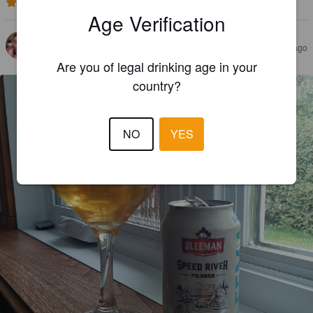
2.9
Age Verification
DAVID M
5 years ago
Are you of legal drinking age in your
country?
NO
YES