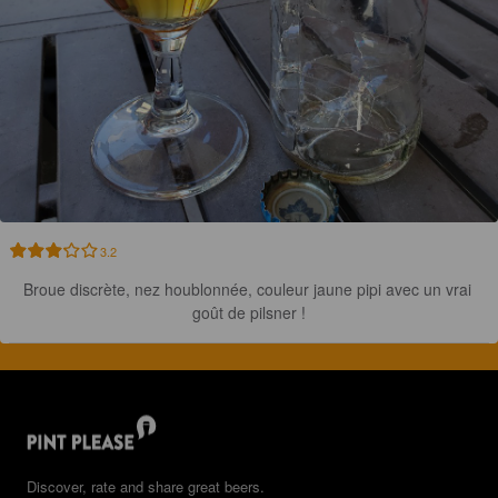
3.2
Broue discrète, nez houblonnée, couleur jaune pipi avec un vrai 
goût de pilsner !
Discover, rate and share great beers.