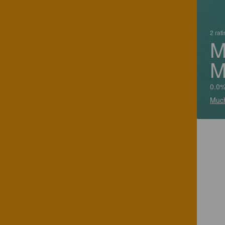
2 rat
M
M
0.0
Much