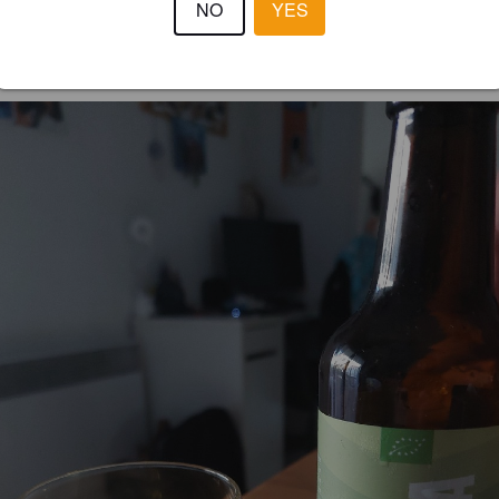
NO
YES
PIERRE32
3 year
@ Chez Bierre P.