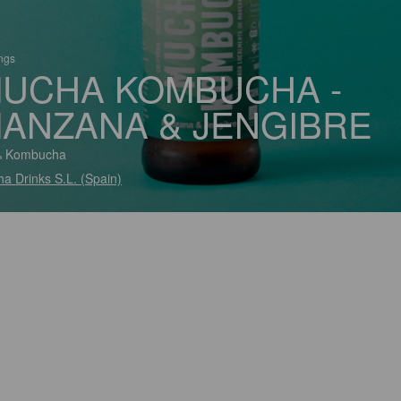
ings
UCHA KOMBUCHA -
ANZANA & JENGIBRE
% Kombucha
a Drinks S.L. (Spain)