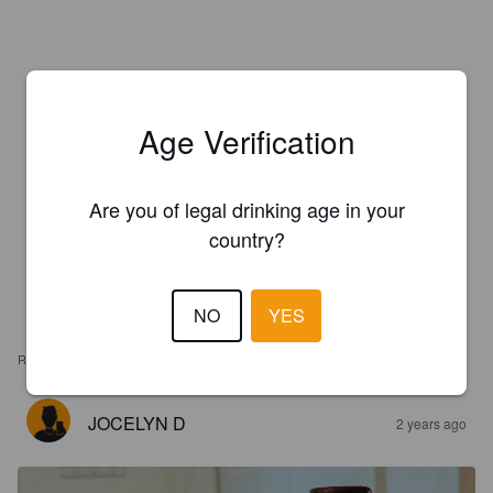
Age Verification
Are you of legal drinking age in your
country?
NO
YES
REVIEWS
JOCELYN D
2 years ago