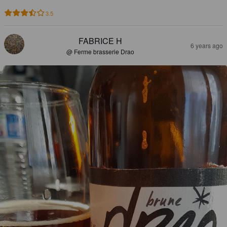
3.5
FABRICE H
6 years ago
@ Ferme brasserie Drao