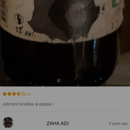
3.6
Joliment torréfiée & épicée !
ZAHA ADI
5 years ago