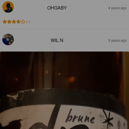
OHGABY
4 years ago
3.7
WIL N
5 years ago