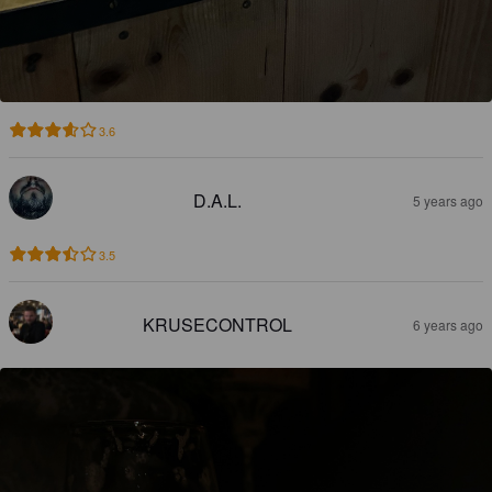
3.6
D.A.L.
5 years ago
3.5
KRUSECONTROL
6 years ago