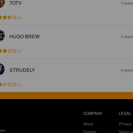
TOTV
3 year
3.5
HUGO BREW
6 year
3.1
STRUDELY
6 year
2.1
COMPANY
LEGAL
About
Privacy 
ers.
Contact
Terms o