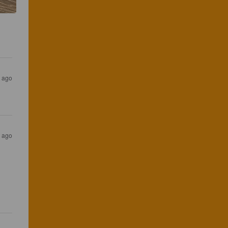
s ago
s ago
 