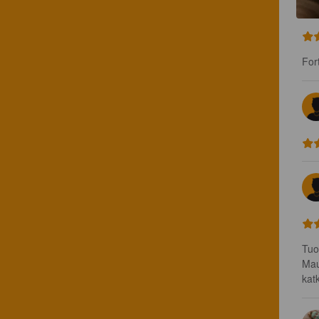
For
Tuo
Mau
kat