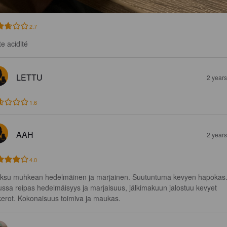
2.7
te acidité
LETTU
2 year
1.6
AAH
2 year
4.0
ksu muhkean hedelmäinen ja marjainen. Suutuntuma kevyen hapokas.
ssa reipas hedelmäisyys ja marjaisuus, jälkimakuun jalostuu kevyet 
kerot. Kokonaisuus toimiva ja maukas.