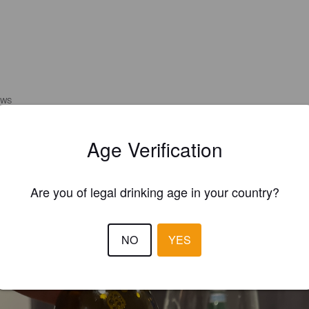
EWS
LOISEMGN
2 year
Age Verification
Are you of legal drinking age in your country?
NO
YES