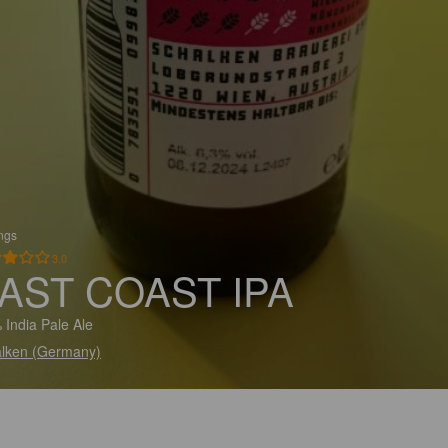
ings
3.0
AST COAST IPA
 India Pale Ale
lken (Germany)