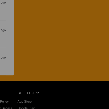
s ago
s ago
s ago
GET THE APP
Policy
App Store
f Service
Google Play