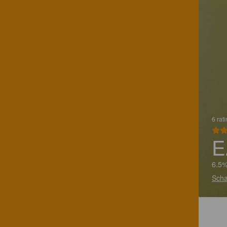
6 rat
E
6.5%
Scha