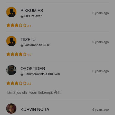
PIKKUMIES
6 years ago
@ 60's Palaver
3.4
TIIZEI U
6 years ago
@ Vastarannan Kiiski
4.0
OROSTIDER
6 years ago
@ Panimoravintola Bruuveri
3.2
Tämä jos olisi vaan tiukempi. Ähh.
KURVIN NOITA
6 years ago