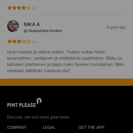
4.2
MIKA A
6 years ago
@ Olutravintola Konttori
3.3
Umpi mustaa ja valkea vaahto. Tuoksu tuoksu hiven 
karamellinen, vaniljainen ja miellyttävän paahteinen. Maku on 
kahvisen paahteinen ja loppu maku hivenen humalainen. Näin 
miedoksi yllättävän maistuva olut!
Discover, rate and share great beers.
COMPANY
LEGAL
GET THE APP