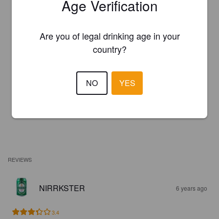
Age Verification
Are you of legal drinking age in your
country?
NO
YES
REVIEWS
NIRRKSTER
6 years ago
3.4