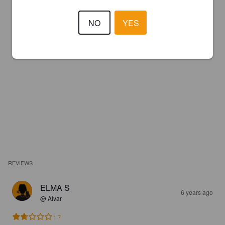
NO
YES
REVIEWS
ELMA S
6 years ago
@ Alvar
1.7