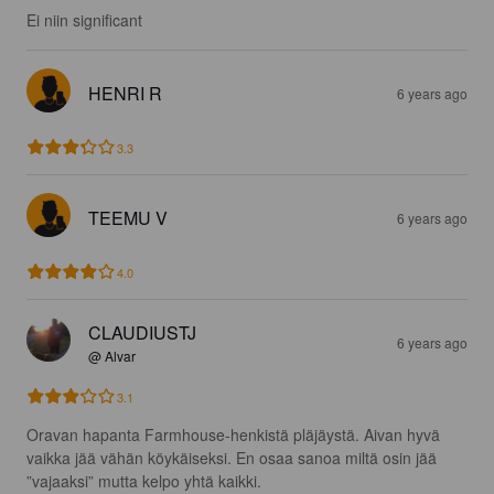
Ei niin significant
HENRI R
6 years ago
3.3
TEEMU V
6 years ago
4.0
CLAUDIUSTJ
6 years ago
@ Alvar
3.1
Oravan hapanta Farmhouse-henkistä pläjäystä. Aivan hyvä 
vaikka jää vähän köykäiseksi. En osaa sanoa miltä osin jää 
”vajaaksi” mutta kelpo yhtä kaikki.