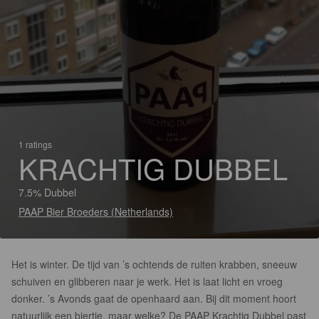
1 ratings
KRACHTIG DUBBEL
7.5% Dubbel
PAAP Bier Broeders (Netherlands)
Het is winter. De tijd van ’s ochtends de ruiten krabben, sneeuw
schuiven en glibberen naar je werk. Het is laat licht en vroeg
donker. ’s Avonds gaat de openhaard aan. Bij dit moment hoort
natuurlijk een biertje, maar welke? De PAAP Krachtig Dubbel past