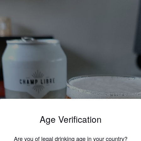
Age Verification
Are you of legal drinking age in your country?