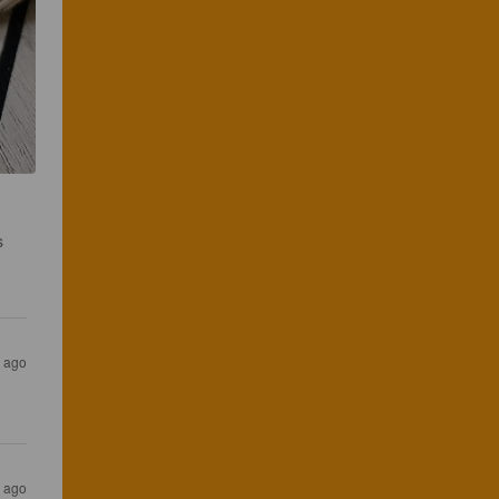
s 
s ago
s ago