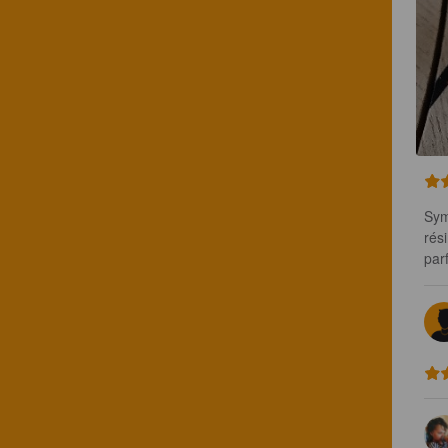
Sym
rés
parf