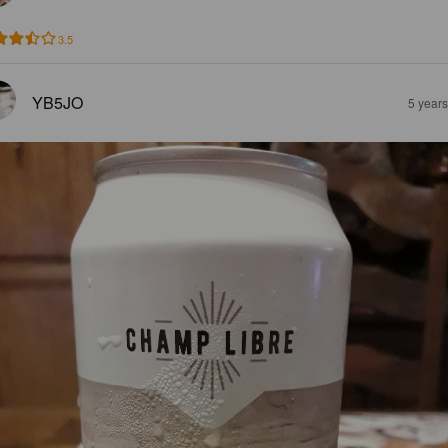
3.5
YB5JO
5 year