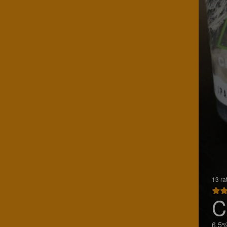
13 ra
C
6.5%