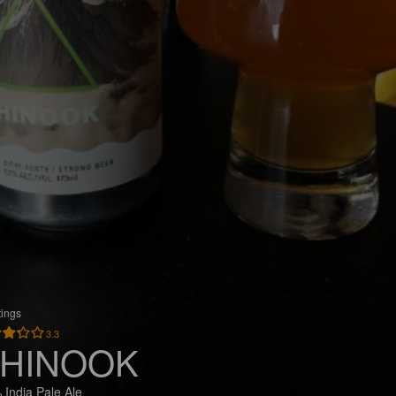
tings
3.3
HINOOK
 India Pale Ale