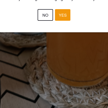
NO
YES