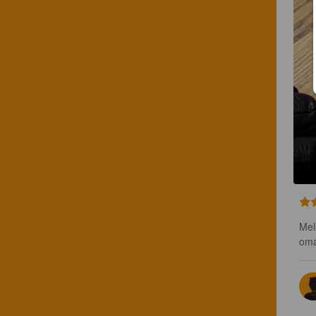
Mel
om