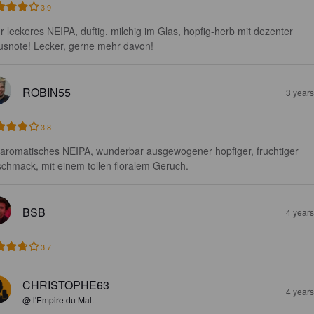
3.9
r leckeres NEIPA, duftig, milchig im Glas, hopfig-herb mit dezenter 
rusnote! Lecker, gerne mehr davon!
ROBIN55
3 year
3.8
 aromatisches NEIPA, wunderbar ausgewogener hopfiger, fruchtiger 
chmack, mit einem tollen floralem Geruch.
BSB
4 year
3.7
CHRISTOPHE63
4 year
@ l'Empire du Malt