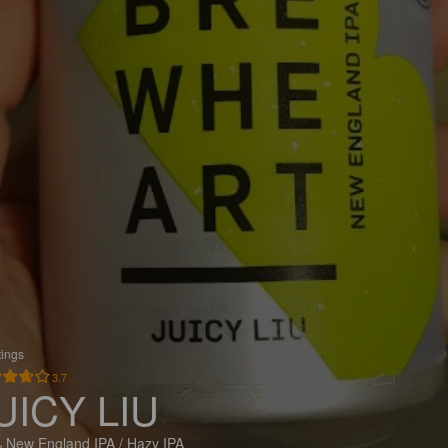
tings
3.7
UICY LIU
 New England IPA / Hazy IPA