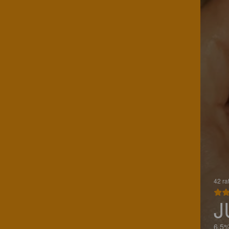
42 ra
J
6.5%