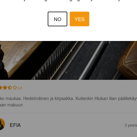
NO
YES
3.5
ko maukas. Hedelmäinen ja kirpsakka. Kuitenkin Hiukan liian päällekäy
aan makuun
EFIA
3 year