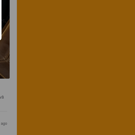
vä 
s ago