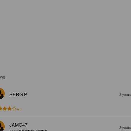
EWS
BERG P
3 year
4.0
JAMO47
3 year
@ Olutravintola Konttori