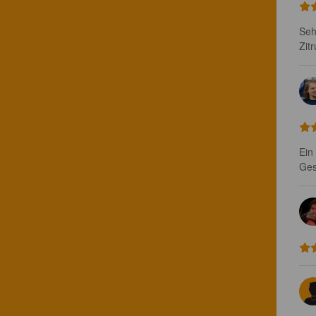
Seh
Zit
Ein
Ges