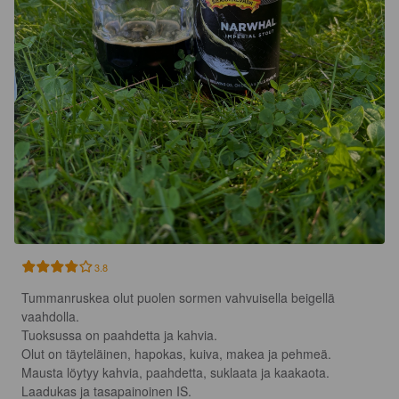
3.8
Tummanruskea olut puolen sormen vahvuisella beigellä 
vaahdolla.

Tuoksussa on paahdetta ja kahvia.

Olut on täyteläinen, hapokas, kuiva, makea ja pehmeä.

Mausta löytyy kahvia, paahdetta, suklaata ja kaakaota.

Laadukas ja tasapainoinen IS.
