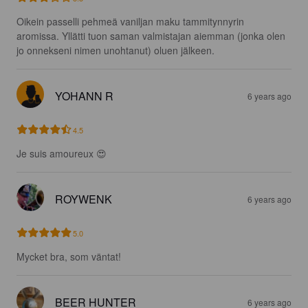
Oikein passelli pehmeä vaniljan maku tammitynnyrin 
aromissa. Yllätti tuon saman valmistajan aiemman (jonka olen 
jo onnekseni nimen unohtanut) oluen jälkeen.
YOHANN R
6 years ago
4.5
Je suis amoureux 😍
ROYWENK
6 years ago
5.0
Mycket bra, som väntat!
BEER HUNTER
6 years ago