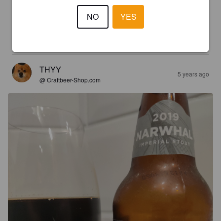
@ Alko Puuvilla
NO
YES
4.5
Nyt ollaan lähellä täydellisyyttä.. Ainakin omaan makuun...
THYY
5 years ago
@ Craftbeer-Shop.com