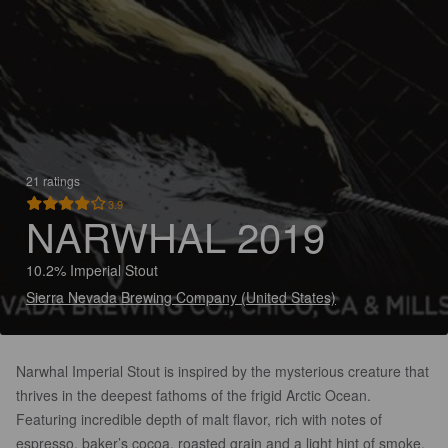
21 ratings
3.9
NARWHAL 2019
10.2% Imperial Stout
Sierra Nevada Brewing Company (United States)
Narwhal Imperial Stout is inspired by the mysterious creature that
thrives in the deepest fathoms of the frigid Arctic Ocean.
Featuring incredible depth of malt flavor, rich with notes of
espresso, baker’s cocoa, roasted grain and a light hint of smoke,