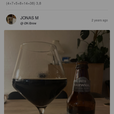
(4+7+5+8+14=38) 3,8
JONAS M
2 years ago
@ ØK-Brew