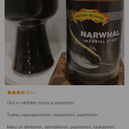
3.5
Olut on väriltään musta ja vaahdoton.

Tuoksu espressomainen, kaakaoinen, paahteinen.

Maku on lakritsinen, salmiakkinen, paahteinen, kaakaoinen.
