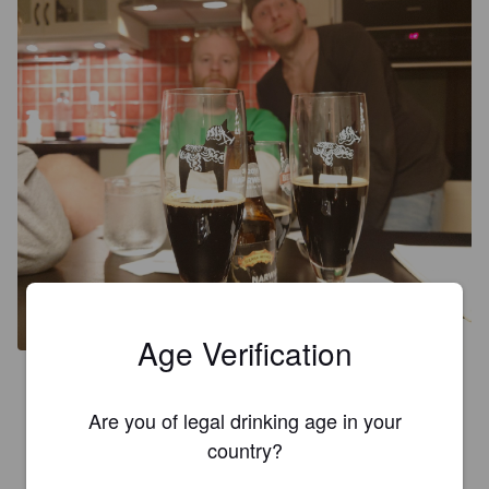
Age Verification
4.0
Prolly tastes just as good as the 2017(?) that I gave a 4(?) to.
Are you of legal drinking age in your
country?
EETU Y
4 years ago