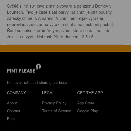
Světlé silné 13° pivo z minipivovaru a penzionu Domov v 
Lounech. Pivo je čisté zlaté barvy, na chuti je cítit použitý 
žatecký chmel a Amarelo. V chuti není nijak výrazné, 
nepřevládá zde žádná výrazná chuť a naštěstí ani pachuť. 
Řadí se spíše k průměrným pivům, které se dají nalít do 
žejdlíku a vypít. Hořkost: 20 Hodnocení: 2,5 / 5
Discover, rate and share great beers.
COMPANY
LEGAL
GET THE APP
About
Privacy Policy
App Store
Contact
Terms of Service
Google Play
Blog