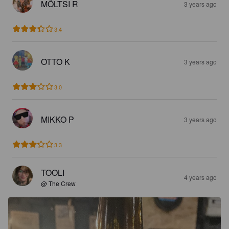
MÖLTSI R
3 years ago
3.4
OTTO K
3 years ago
3.0
MIKKO P
3 years ago
3.3
TOOLI
4 years ago
@ The Crew