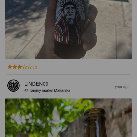
3.2
LINDEN09
1 year ago
@ Tommy market Makarska