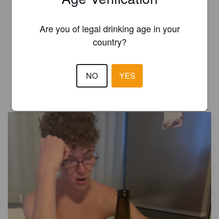
Das Apach gibt es tatsächlich auch in einer der Altstadt-Bars 
Are you of legal drinking age in your
in Makarska. Süßlich-fruchtig nach etwas Steinfrucht, 
hauptsächlich Orange und dazu etwas Erdbeertörtchen. An 
country?
keiner Stelle wässrig oder zu dünn mit moderat herbem 
Aushall. Leckeres Bierchen, durchschnittliches Craftbier.
NO
YES
SIXTEN
2 years ago