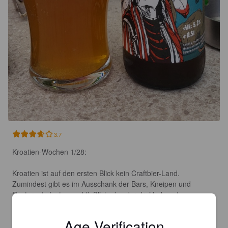
3.7
Kroatien-Wochen 1/28:

Kroatien ist auf den ersten Blick kein Craftbier-Land. 
Zumindest gibt es im Ausschank der Bars, Kneipen und 
Resturants fast ausschließlich eins der drei bekannten 
kroatischen Lager-Sorten (Karlovacko, Ozujsko und PAN). 
Selten ist mal ein Carftbier dabei. Welche große Auswahl es 
Age Verification
dennoch gibt, sieht man im gut sortiereten Supermarkt.
