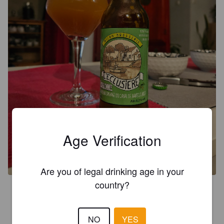
Age Verification
Are you of legal drinking age in your
country?
3.5
Robe très troublée, belle mousse au service,  au nez on sent 
bien la fermentation, en bouche le houblon ressort,  légère 
NO
YES