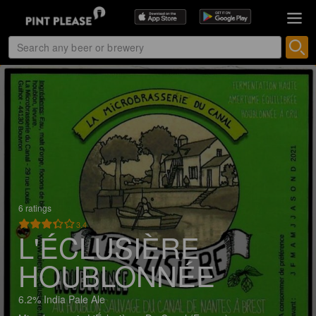
6 ratings
3.4
L'ÉCLUSIÈRE
HOUBLONNÉE
6.2% India Pale Ale