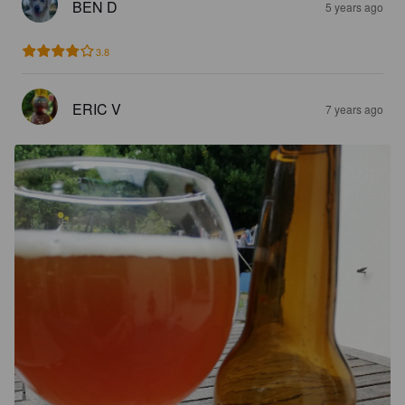
BEN D
5 years ago
3.8
ERIC V
7 years ago