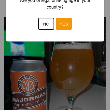
Are you of legal drinking age in your
ANDY
country?
4 years ago
@ Systembolaget Oskarshamn
NO
YES