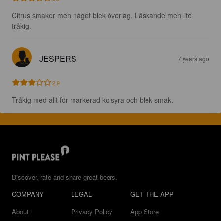
Citrus smaker men något blek överlag. Läskande men lite 
tråkig.
JESPERS
7 years ago
2.9
Tråkig med allt för markerad kolsyra och blek smak.
Discover, rate and share great beers.
COMPANY
LEGAL
GET THE APP
About
Privacy Policy
App Store