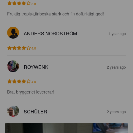
3.8
Fruktig tropisk,finbeska stark och fin doft.riktigt god!
ANDERS NORDSTRÖM
1 year ago
4.0
ROYWENK
2 years ago
4.0
Bra, bryggeriet levererar!
SCHÜLER
2 years ago