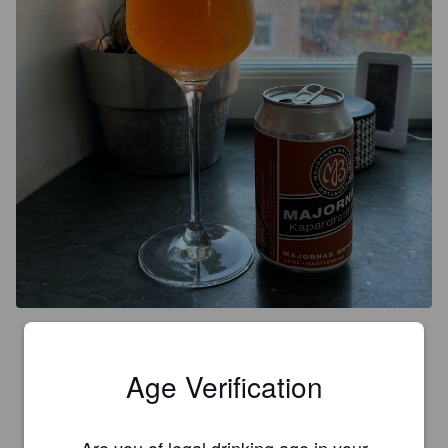
3.2
Uppföljaren till Majornas ”kaparkung”(?)

Age Verification
Skarp orange färg och grumlig visuellt, bra smakbild med en 
del sötma, något konstig eftersmak, go ändå