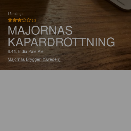
13 ratings
3.3
MAJORNAS
KAPARDROTTNING
6.4% India Pale Ale
Majornas Bryggeri (Sweden)