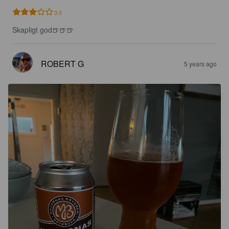
3.0
Skapligt god🍺🍺🍺
ROBERT G
5 years ago