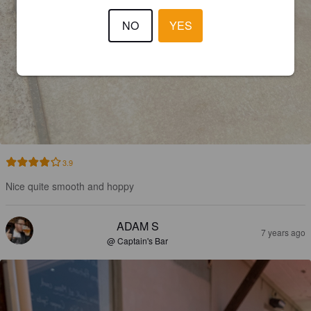
NO
YES
3.9
Nice quite smooth and hoppy
ADAM S
7 years ago
@ Captain's Bar