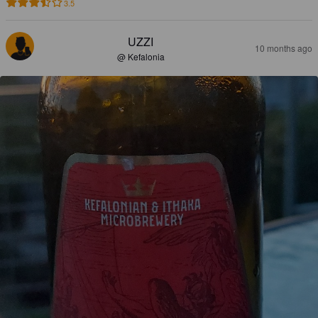
3.5
UZZI
10 months ago
@ Kefalonia