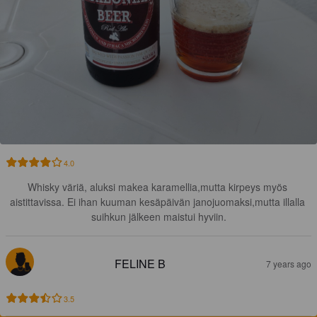
4.0
Whisky väriä, aluksi makea karamellia,mutta kirpeys myös 
aistittavissa. Ei ihan kuuman kesäpäivän janojuomaksi,mutta illalla 
suihkun jälkeen maistui hyviin.
FELINE B
7 years ago
3.5