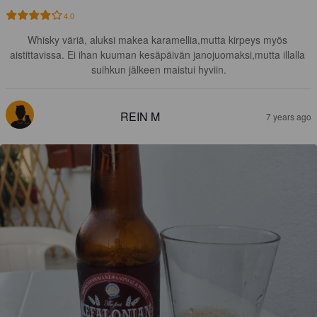
4.0
Whisky väriä, aluksi makea karamellia,mutta kirpeys myös 
aistittavissa. Ei ihan kuuman kesäpäivän janojuomaksi,mutta illalla 
suihkun jälkeen maistui hyviin.
REIN M
7 years ago