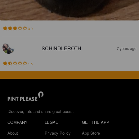
3.0
SCHINDLEROTH
7 years ago
1.5
Discover, rate and share great beers.
COMPANY
LEGAL
GET THE APP
About
Privacy Policy
App Store