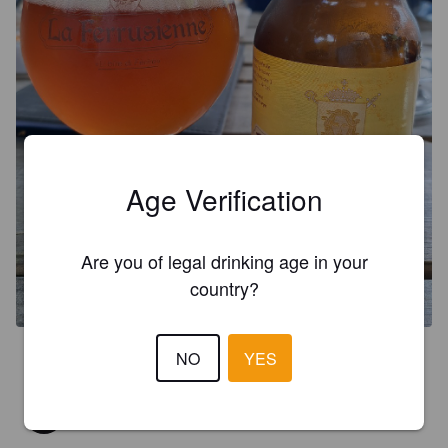
Age Verification
Are you of legal drinking age in your
country?
3.8
NO
YES
MATHIEU F
4 years ago