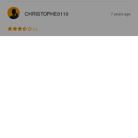
CHRISTOPHE0110
7 years ago
3.5
Discover, rate and share great beers.
COMPANY
LEGAL
GET THE APP
About
Privacy Policy
App Store
Contact
Terms of Service
Google Play
Blog
© 2026 Pint Please. All rights reserved.