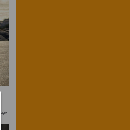
r ago