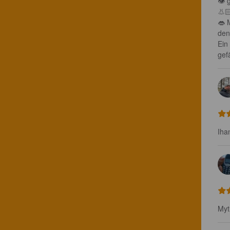
👁 
👃🏻
👄 
den
Ein
gefä
Iha
Myt