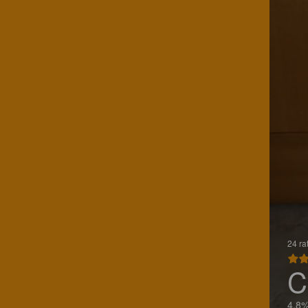
24 ra
C
4.8%