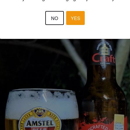
NO
YES