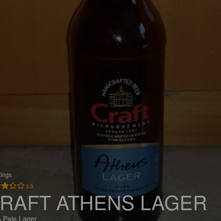
tings
3.3
RAFT ATHENS LAGER
 Pale Lager