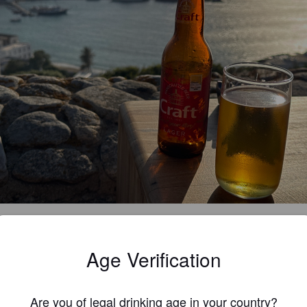
2.0
Age Verification
BERCH
1 yea
@ Masoutis, Nea Vrasna / Μασουτης, Νέα Βρασνά
Are you of legal drinking age in your country?