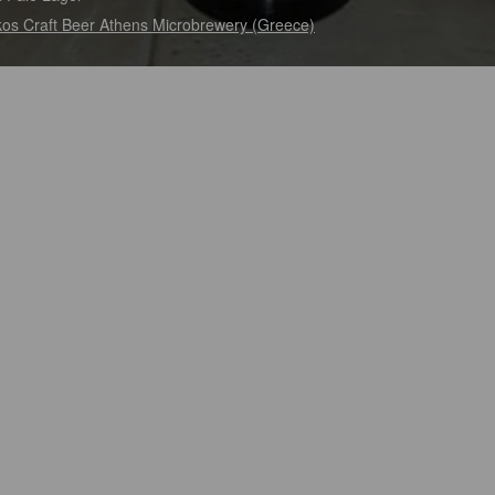
os Craft Beer Athens Microbrewery (Greece)