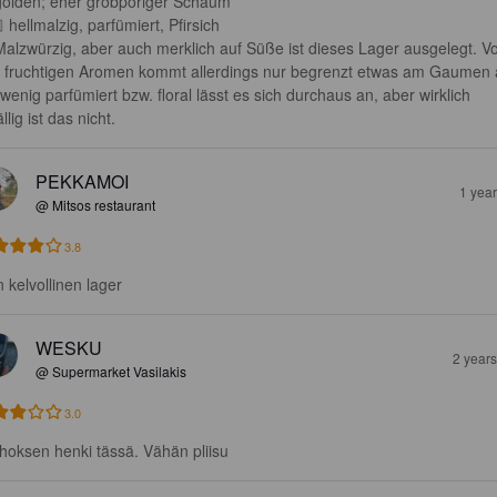
golden; eher grobporiger Schaum 

 hellmalzig, parfümiert, Pfirsich

Malzwürzig, aber auch merklich auf Süße ist dieses Lager ausgelegt. V
 fruchtigen Aromen kommt allerdings nur begrenzt etwas am Gaumen 
 wenig parfümiert bzw. floral lässt es sich durchaus an, aber wirklich 
llig ist das nicht.
PEKKAMOI
1 yea
@ Mitsos restaurant
3.8
n kelvollinen lager
WESKU
2 year
@ Supermarket Vasilakis
3.0
hoksen henki tässä. Vähän pliisu